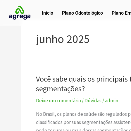
Ir
para
Início
Plano Odontológico
Plano Em
o
conteúdo
junho 2025
Você sabe quais os principais
Você
sabe
segmentações?
quais
Deixe um comentário
/
Dúvidas
/
admin
os
principais
No Brasil, os planos de saúde são regulados
tipos
classificados por suas segmentações assisten
de
pode ter uma ou mais dessas segmentações c