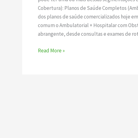
Planos
Cobertura): Planos de Saúde Completos (Ambu
de
dos planos de saúde comercializados hoje e
Saúde
comum o Ambulatorial + Hospitalar com Obste
e
abrangente, desde consultas e exames de rotin
suas
segmentações?
Read More »